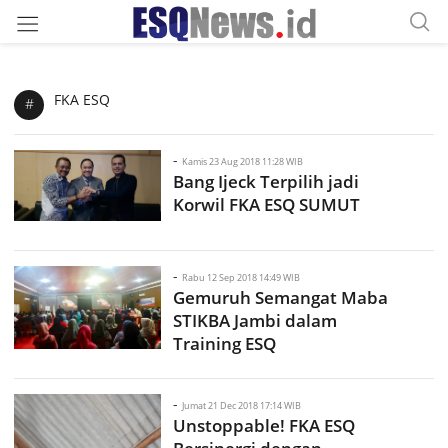
FKA ESQ
#
-
Kamis 23 Aug 2018 11:28 WIB
Bang Ijeck Terpilih jadi
Korwil FKA ESQ SUMUT
-
Rabu 12 Sep 2018 14:49 WIB
Gemuruh Semangat Maba
STIKBA Jambi dalam
Training ESQ
-
Jumat 21 Dec 2018 17:14 WIB
Unstoppable! FKA ESQ