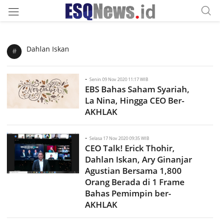
Dahlan Iskan
#
-
Senin 09 Nov 2020 11:17 WIB
EBS Bahas Saham Syariah,
La Nina, Hingga CEO Ber-
AKHLAK
-
Selasa 17 Nov 2020 09:35 WIB
CEO Talk! Erick Thohir,
Dahlan Iskan, Ary Ginanjar
Agustian Bersama 1,800
Orang Berada di 1 Frame
Bahas Pemimpin ber-
AKHLAK