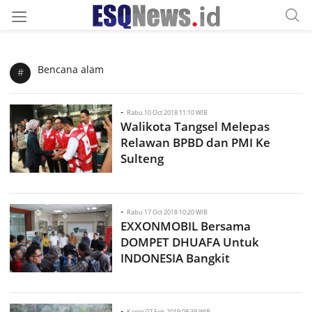
Bencana alam
#
-
Rabu 10 Oct 2018 11:10 WIB
Walikota Tangsel Melepas
Relawan BPBD dan PMI Ke
Sulteng
-
Rabu 17 Oct 2018 10:20 WIB
EXXONMOBIL Bersama
DOMPET DHUAFA Untuk
INDONESIA Bangkit
-
Kamis 07 Feb 2019 08:39 WIB