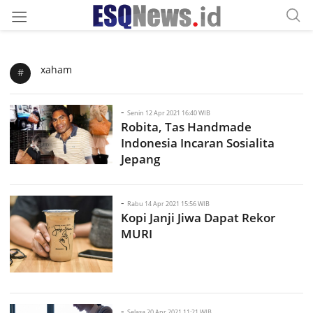
xaham
#
-
Senin 12 Apr 2021 16:40 WIB
Robita, Tas Handmade
Indonesia Incaran Sosialita
Jepang
-
Rabu 14 Apr 2021 15:56 WIB
Kopi Janji Jiwa Dapat Rekor
MURI
-
Selasa 20 Apr 2021 11:21 WIB