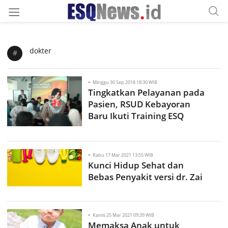
dokter
#
-
Minggu 30 Sep 2018 18:30 WIB
Tingkatkan Pelayanan pada
Pasien, RSUD Kebayoran
Baru Ikuti Training ESQ
-
Rabu 17 Mar 2021 13:55 WIB
Kunci Hidup Sehat dan
Bebas Penyakit versi dr. Zai
-
Kamis 25 Mar 2021 09:39 WIB
Memaksa Anak untuk