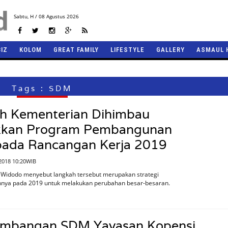
Sabtu,
H / 08 Agustus 2026
BIZ
KOLOM
GREAT FAMILY
LIFESTYLE
GALLERY
ASMAUL 
Tags : SDM
uh Kementerian Dihimbau
kan Program Pembangunan
ada Rancangan Kerja 2019
2018 10:20WIB
o Widodo menyebut langkah tersebut merupakan strategi
nya pada 2019 untuk melakukan perubahan besar-besaran.
mbangan SDM Yayasan Kopensi