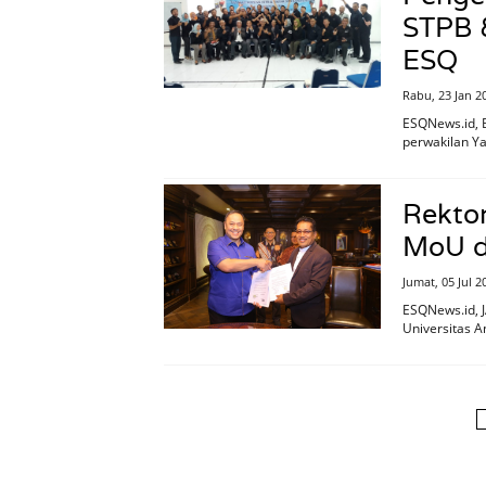
STPB 
ESQ
Rabu, 23 Jan 2
ESQNews.id, B
perwakilan Y
Rekto
MoU d
Jumat, 05 Jul 
ESQNews.id, 
Universitas 