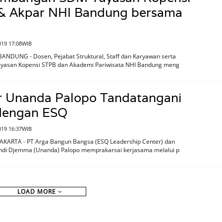
& Akpar NHI Bandung bersama
019 17:08WIB
ANDUNG - Dosen, Pejabat Struktural, Staff dan Karyawan serta
ayasan Kopensi STPB dan Akademi Pariwisata NHI Bandung meng
r Unanda Palopo Tandatangani
engan ESQ
2019 16:37WIB
JAKARTA - PT Arga Bangun Bangsa (ESQ Leadership Center) dan
Andi Djemma (Unanda) Palopo memprakarsai kerjasama melalui p
LOAD MORE