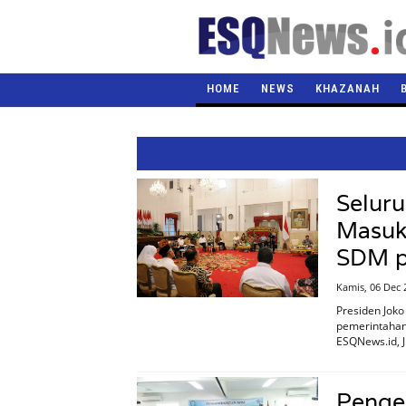
HOME
NEWS
KHAZANAH
Selur
Masuk
SDM p
Kamis, 06 Dec 
Presiden Jok
pemerintahan
ESQNews.id, J
Penge