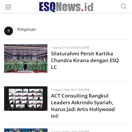
Pimpinan
#
-
Kamis 27 Feb 2020 09:52 WIB
Silaturahmi Persit Kartika
Chandra Kirana dengan ESQ
LC
-
Selasa 23 Mar 2021 16:46 WIB
ACT Consulting Rangkul
Leaders Askrindo Syariah,
Harus Jadi Artis Hollywood
Ini!
-
Kamis 20 May 2021 13:33 WIB