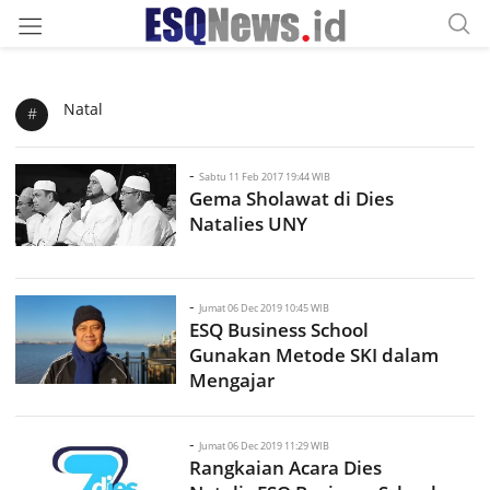
Natal
#
-
Sabtu 11 Feb 2017 19:44 WIB
Gema Sholawat di Dies
Natalies UNY
-
Jumat 06 Dec 2019 10:45 WIB
ESQ Business School
Gunakan Metode SKI dalam
Mengajar
-
Jumat 06 Dec 2019 11:29 WIB
Rangkaian Acara Dies