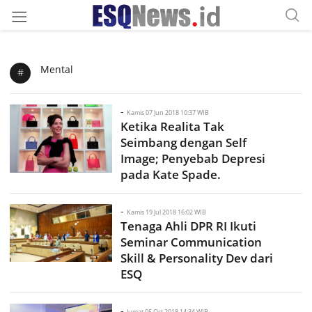
Mental
#
-
Kamis 07 Jun 2018 10:37 WIB
Ketika Realita Tak
Seimbang dengan Self
Image; Penyebab Depresi
pada Kate Spade.
-
Kamis 19 Jul 2018 16:02 WIB
Tenaga Ahli DPR RI Ikuti
Seminar Communication
Skill & Personality Dev dari
ESQ
-
Jumat 05 Oct 2018 14:34 WIB