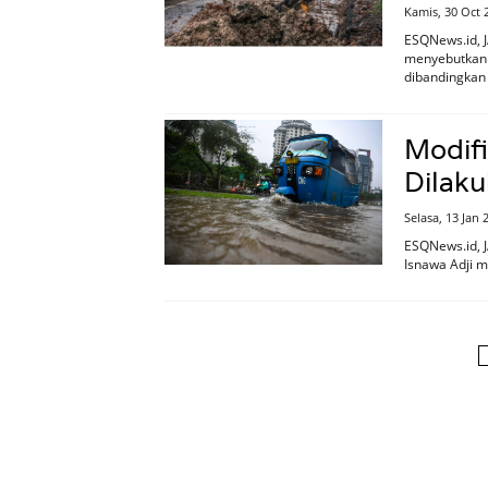
Kamis, 30 Oct 
ESQNews.id, 
menyebutkan p
dibandingkan
Modifi
Dilaku
Selasa, 13 Jan
ESQNews.id, 
Isnawa Adji 