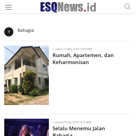
Bahagia
#
-
Sabtu 12 May 2018 13:18 WIB
Rumah, Apartemen, dan
Keharmonisan
-
Jumat 07 Sep 2018 14:17 WIB
Selalu Menemu Jalan
Bahagia