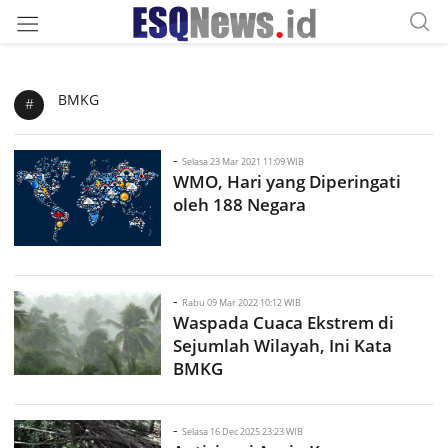
BMKG
#
-
Selasa 23 Mar 2021 11:09 WIB
WMO, Hari yang Diperingati
oleh 188 Negara
-
Rabu 09 Mar 2022 10:12 WIB
Waspada Cuaca Ekstrem di
Sejumlah Wilayah, Ini Kata
BMKG
-
Selasa 16 Dec 2025 23:23 WIB