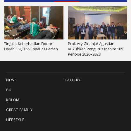
Tingkat Keberhasilan Donor
Prof. Ary Ginanjar Agustian
Darah ESQ 165 Capai 73 Persen
Kukuhkan Pengurus Inspire 165
Periode 2026–2028
NEWS
GALLERY
BIZ
KOLOM
GREAT FAMILY
LIFESTYLE